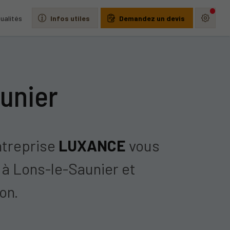
ualités
Infos utiles
Demandez un devis
aunier
entreprise
LUXANCE
vous
 à Lons-le-Saunier et
ion.