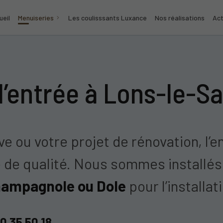
ueil
Menuiseries
Les coulisssants Luxance
Nos réalisations
Act
’entrée à Lons-le-S
e ou votre projet de rénovation, l’
 de qualité. Nous sommes installés
ampagnole ou Dole
pour l’installat
0 35 50 18