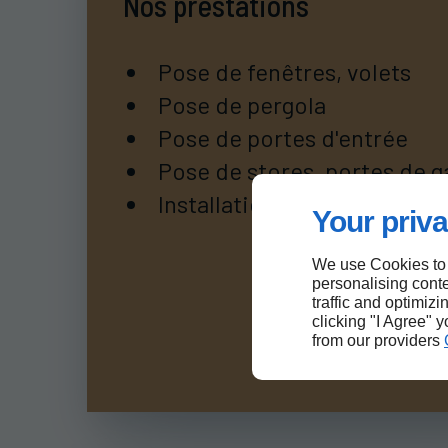
Nos prestations
Pose de fenêtres, volets
Pose de pergola
Pose de portes d'entrée
Pose de stores, portes de ga
Installation domotique
Your priva
We use Cookies to
personalising conte
traffic and optimizi
clicking "I Agree" 
from our providers