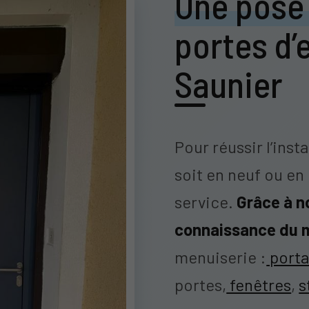
Une pose
portes d’
Saunier
Pour réussir l’inst
soit en neuf ou en
service.
Grâce à n
connaissance du 
menuiserie :
porta
portes,
fenêtres
,
s