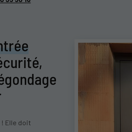
ntrée
écurité,
 dégondage
r
! Elle doit