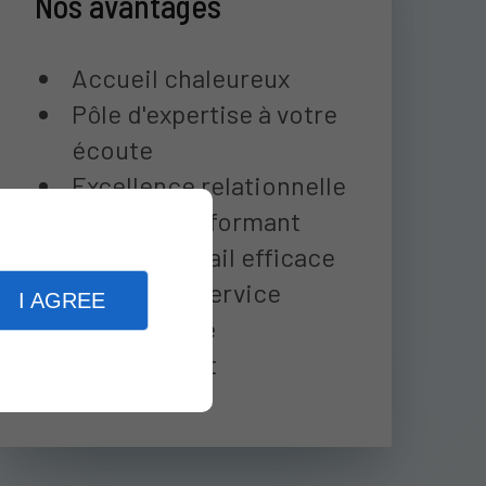
Nos avantages
Accueil chaleureux
Pôle d'expertise à votre
écoute
Excellence relationnelle
Matériel performant
pour un travail efficace
Culture du service
I AGREE
Solutions de
financement