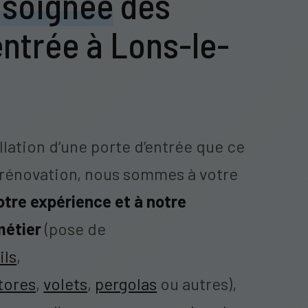
 soignée
des
entrée à Lons-le-
allation d’une porte d’entrée que ce
 rénovation, nous sommes à votre
otre expérience et à notre
métier
(pose de
ils
,
tores
,
volets
,
pergolas
ou autres),