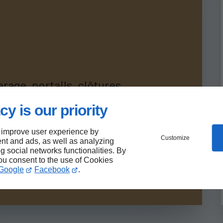
rage, portails, clôtures
cy is our priority
 improve user experience by
Customize
nt and ads, as well as analyzing
ng social networks functionalities. By
you consent to the use of Cookies
Google
Facebook
.