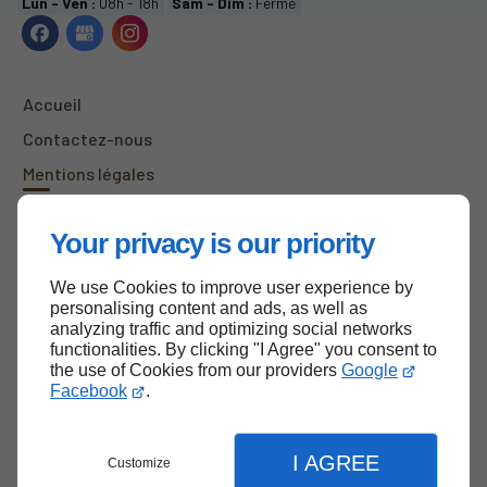
Lun - Ven :
08h - 18h
Sam - Dim :
Fermé
Accueil
Contactez-nous
Mentions légales
Plan du site
Your privacy is our priority
We use Cookies to improve user experience by
Haut de page
personalising content and ads, as well as
analyzing traffic and optimizing social networks
functionalities. By clicking "I Agree" you consent to
the use of Cookies from our providers
Google
Facebook
.
I AGREE
Customize