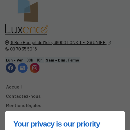
8 Rue Rouget de l'Isle,
39000
LONS-LE-SAUNIER
09 70 35 50 18
Lun - Ven :
08h - 18h
Sam - Dim :
Fermé
Accueil
Contactez-nous
Mentions légales
Plan du site
Your privacy is our priority