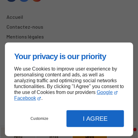
Accueil
Contactez-nous
Mentions légales
Plan du site
Your privacy is our priority
We use Cookies to improve user experience by
Haut de page
personalising content and ads, as well as
analyzing traffic and optimizing social networks
functionalities. By clicking "I Agree" you consent to
the use of Cookies from our providers
Google
Facebook
.
I AGREE
Customize
Menu
Infos
Devis