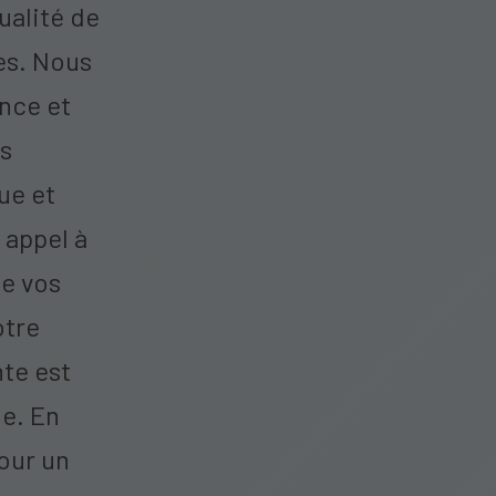
qualité de
es. Nous
ance et
us
ue et
 appel à
de vos
otre
nte est
de. En
our un