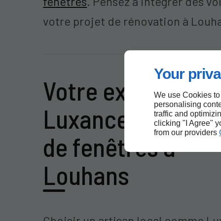
fenêtres
. Pensez à intégrer des vo
votre projet de rénovation à Louh
Your priva
Votre expert loca
We use Cookies to
personalising conte
Luxance pour la 
traffic and optimizi
clicking "I Agree" 
from our providers
de fenêtres à
Louhans
Choisir un artisan local comme L