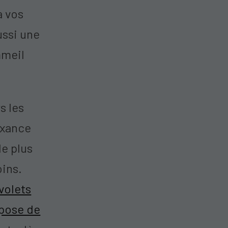
à vos
ussi une
mmeil
s les
uxance
le plus
oins.
 volets
 pose de