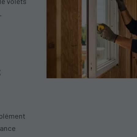
de volets
.
s
plément
xance