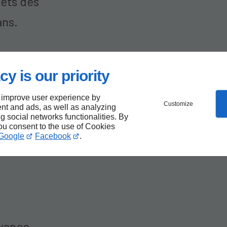
lets dès
ans.
cy is our priority
l
 improve user experience by
Customize
nt and ads, as well as analyzing
pose
ng social networks functionalities. By
you consent to the use of Cookies
Google
Facebook
.
uxance