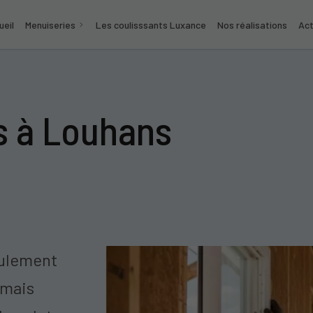
ueil
Menuiseries
Les coulisssants Luxance
Nos réalisations
Act
s à Louhans
eulement
 mais