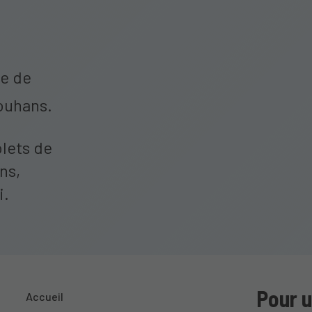
le de
ouhans.
olets de
ns,
i.
Pour u
Accueil