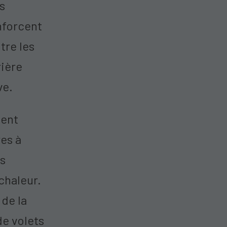
s
enforcent
tre les
rière
ve.
ment
res à
ls
chaleur.
 de la
de volets