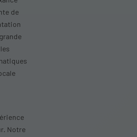
nte de
ntation
 grande
les
imatiques
ocale
périence
r. Notre