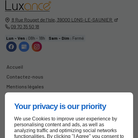
8 Rue Rouget de l'Isle,
39000
LONS-LE-SAUNIER
09 70 35 50 18
Lun - Ven :
08h - 18h
Sam - Dim :
Fermé
Accueil
Contactez-nous
Mentions légales
Plan du site
Your privacy is our priority
We use Cookies to improve user experience by
Haut de page
personalising content and ads, as well as
analyzing traffic and optimizing social networks
functionalities. By clicking "I Agree" you consent to