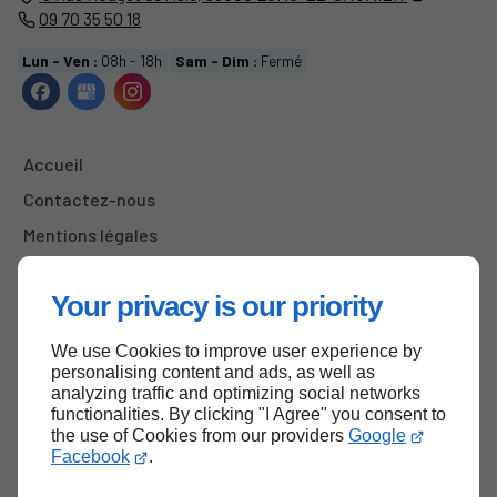
09 70 35 50 18
Lun - Ven :
08h - 18h
Sam - Dim :
Fermé
Accueil
Contactez-nous
Mentions légales
Plan du site
Your privacy is our priority
We use Cookies to improve user experience by
Haut de page
personalising content and ads, as well as
analyzing traffic and optimizing social networks
functionalities. By clicking "I Agree" you consent to
the use of Cookies from our providers
Google
Facebook
.