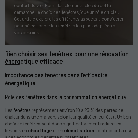
confort de vie. Parmi les éléments clés de cette
démarche, le choix des fenêtres joue un rôle crucial.
Cet article explore les différents aspects à considérer
pour sélectionner les fenêtres les plus adaptées à
vos besoins.
Bien choisir ses fenêtres pour une rénovation
énergétique efficace
Importance des fenêtres dans l'efficacité
énergétique
Rôle des fenêtres dans la consommation énergétique
Les
fenêtres
représentent environ 10 à 25 % des pertes de
chaleur dans une maison, selon leur qualité et leur état. Un bon
choix de fenêtres peut donc significativement réduire les
besoins en
chauffage
et en
climatisation
, contribuant ainsi
à des économies d'énergie substantielles.