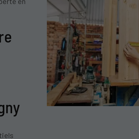
perte en
re
igny
iels