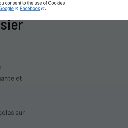
you consent to the use of Cookies
Google
Facebook
.
sier
s
gante et
e
golas sur