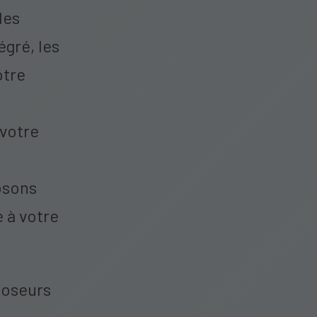
des
gré, les
otre
 votre
osons
 à votre
 poseurs