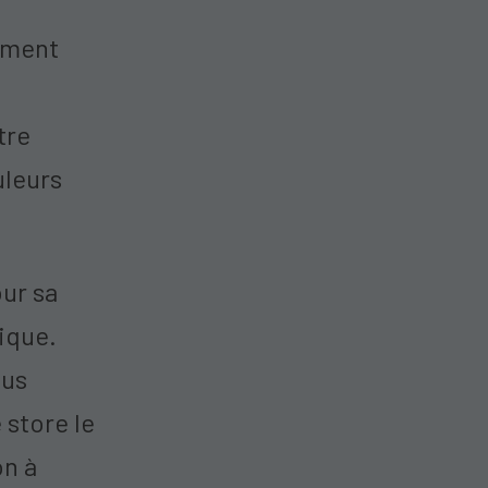
lement
tre
uleurs
ur sa
tique.
ous
 store le
on à