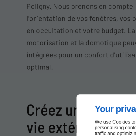
Poligny. Nous prenons en compte
l'orientation de vos fenêtres, vos 
en occultation et votre budget. La
motorisation et la domotique peu
intégrées pour un confort d'utilisa
optimal.
Créez un espace 
Your priva
vie extérieur avec
We use Cookies to
personalising conte
traffic and optimizi