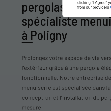
pergolas de votre
clicking "I Agree" 
from our providers
spécialiste menui
à Poligny
Prolongez votre espace de vie ver
l'extérieur grâce à une pergola élé
fonctionnelle. Notre entreprise d
menuiserie est spécialisée dans la
conception et l'installation de per
mesure.