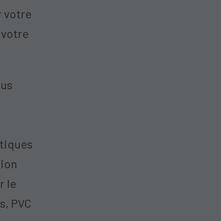
r votre
 votre
ous
atiques
sion
r le
is, PVC