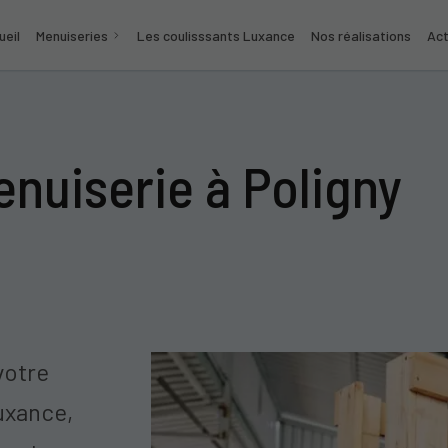
ueil
Menuiseries
Les coulisssants Luxance
Nos réalisations
Act
nuiserie à Poligny
votre
uxance,