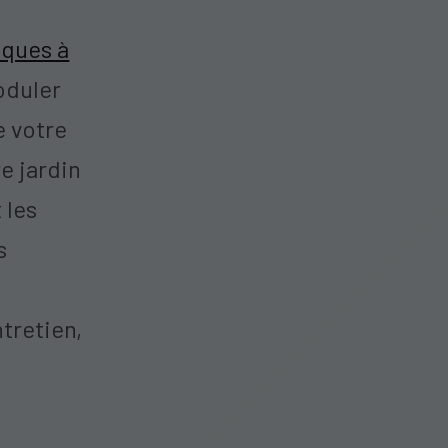
iques à
oduler
e votre
re jardin
 les
s
tretien,