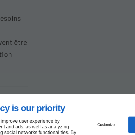
besoins
vent être
tion
de
cy is our priority
 les
 improve user experience by
Customize
nt and ads, as well as analyzing
ng social networks functionalities. By